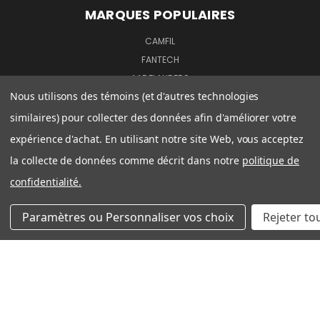
MARQUES POPULAIRES
CAMFIL
FANTECH
AAF FLANDERS
Nous utilisons des témoins (et d'autres technologies
SANUVOX
HONEYWELL
similaires) pour collecter des données afin d'améliorer votre
FIVE-SEASONS
expérience d'achat. En utilisant notre site Web, vous acceptez
CARRIER
la collecte de données comme décrit dans notre
politique de
GENERALAIRE
confidentialité.
LIFEBREATH
ALDES
Paramètres ou Personnaliser vos choix
Rejeter to
VIEW ALL
SUIVEZ NOUS