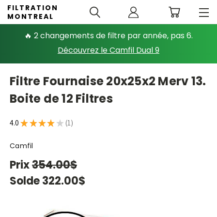
FILTRATION
MONTREAL
🔥 2 changements de filtre par année, pas 6.
Découvrez le Camfil Dual 9
Filtre Fournaise 20x25x2 Merv 13.
Boite de 12 Filtres
4.0
★
★
★
★
★
1
1
Camfil
Prix
354.00$
Solde
322.00$