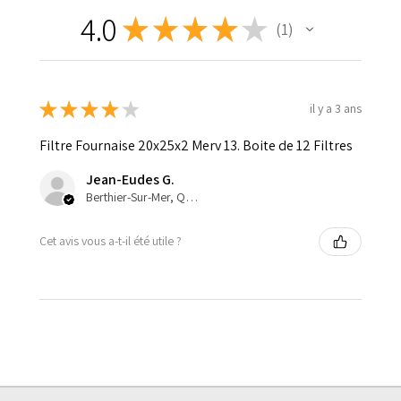
4.0
★
★
★
★
★
1
1
★
★
★
★
★
il y a 3 ans
Filtre Fournaise 20x25x2 Merv 13. Boite de 12 Filtres
Jean-Eudes G.
Berthier-Sur-Mer, Quebec, Canada
Cet avis vous a-t-il été utile ?