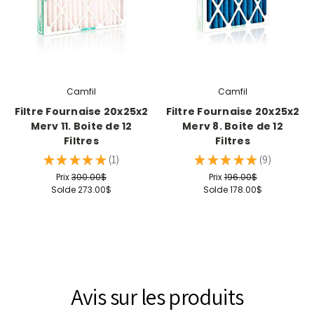
Camfil
Camfil
Filtre Fournaise 20x25x2
Filtre Fournaise 20x25x2
Merv 11. Boite de 12
Merv 8. Boite de 12
Filtres
Filtres
★
★
★
★
★
1
★
★
★
★
★
9
1
9
Prix
300.00$
Prix
196.00$
Solde
273.00$
Solde
178.00$
Avis sur les produits