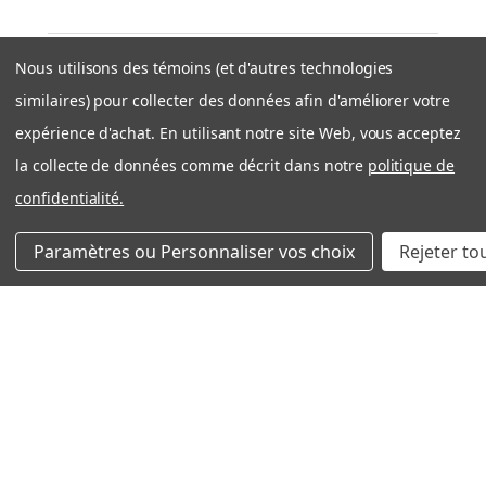
Nous utilisons des témoins (et d'autres technologies
★
★
★
★
★
similaires) pour collecter des données afin d'améliorer votre
il y a 1 semaine
expérience d'achat. En utilisant notre site Web, vous acceptez
Expédition rapide et efficace
la collecte de données comme décrit dans notre
politique de
Très bonne expérience avec côté entreprise. Produit
confidentialité.
OEM tel que décrit. Expedition rapide et bien
emballé. Je recommande filtration Montréal sans
Paramètres ou Personnaliser vos choix
Rejeter to
problème!
Nicolas S.
Québec, QC
Cet avis vous a-t-il été utile ?
Aldes 612410 Merv 13 (Paquet de 2 filtres)