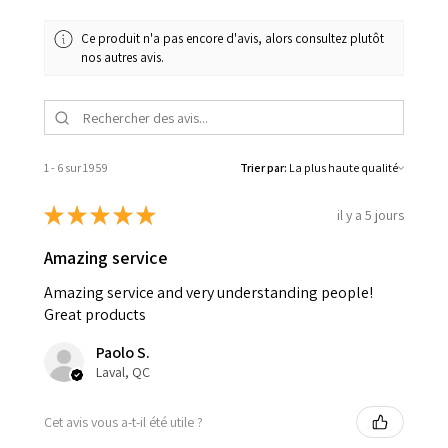
Ce produit n'a pas encore d'avis, alors consultez plutôt
nos autres avis.
1 - 6 sur 1 959
Trier par:
★
★
★
★
★
il y a 5 jours
Amazing service
Amazing service and very understanding people!
Great products
Paolo S.
Laval, QC
Cet avis vous a-t-il été utile ?