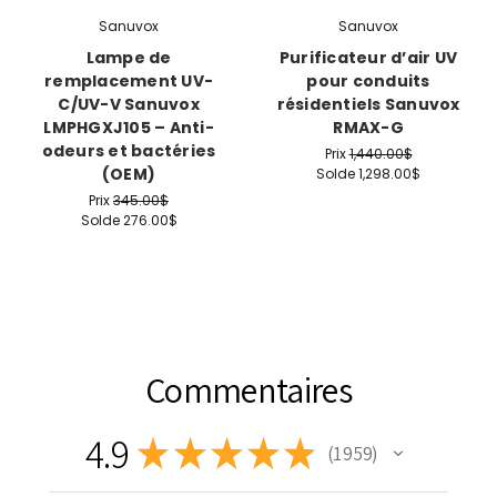
Sanuvox
Sanuvox
Lampe de
Purificateur d’air UV
remplacement UV-
pour conduits
C/UV-V Sanuvox
résidentiels Sanuvox
LMPHGXJ105 – Anti-
RMAX-G
odeurs et bactéries
Prix
1,440.00$
(OEM)
Solde
1,298.00$
Prix
345.00$
Solde
276.00$
Commentaires
4.9
★
★
★
★
★
1 959
1959