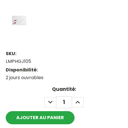
SKU:
LMPHGJ105
Disponibilité:
2 jours ouvrables
Current
Quantité:
Stock:
DECREASE
INCREASE
QUANTITY:
QUANTITY: