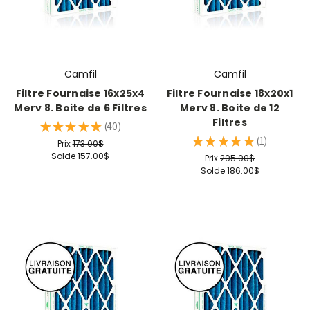
Camfil
Camfil
Filtre Fournaise 16x25x4
Filtre Fournaise 18x20x1
Merv 8. Boite de 6 Filtres
Merv 8. Boite de 12
Filtres
★
★
★
★
★
40
40
★
★
★
★
★
1
Prix
173.00$
1
Solde
157.00$
Prix
205.00$
Solde
186.00$