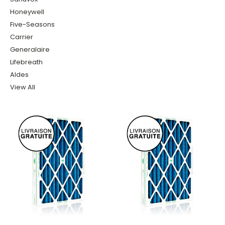
Honeywell
Five-Seasons
Carrier
Generalaire
Lifebreath
Aldes
View All