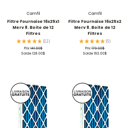
Camfil
Camfil
Filtre Fournaise 16x25x1
Filtre Fournaise 16x25x2
Merv 8. Boite de 12
Merv 8. Boite de 12
Filtres
Filtres
★
★
★
★
★
12
★
★
★
★
★
5
12
5
Prix
141.00$
Prix
179.00$
Solde
128.00$
Solde
163.00$