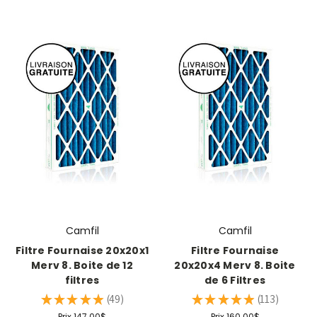
Camfil
Camfil
Filtre Fournaise 20x20x1
Filtre Fournaise
Merv 8. Boite de 12
20x20x4 Merv 8. Boite
filtres
de 6 Filtres
★
★
★
★
★
49
★
★
★
★
★
113
49
113
Prix
147.00$
Prix
160.00$