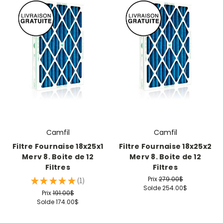
Camfil
Camfil
Filtre Fournaise 18x25x1
Filtre Fournaise 18x25x2
Merv 8. Boite de 12
Merv 8. Boite de 12
Filtres
Filtres
Prix
279.00$
★
★
★
★
★
1
1
Solde
254.00$
Prix
191.00$
Solde
174.00$