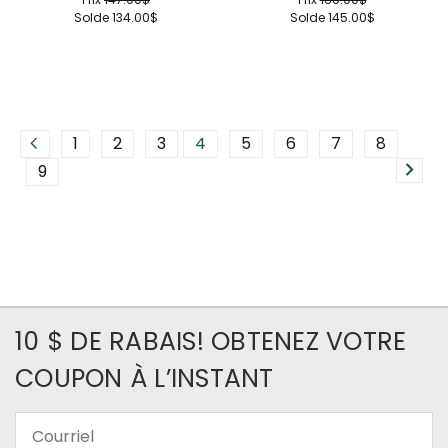
Solde
134.00$
Solde
145.00$
1
2
3
4
5
6
7
8
9
10 $ DE RABAIS! OBTENEZ VOTRE
COUPON À L’INSTANT
Courriel