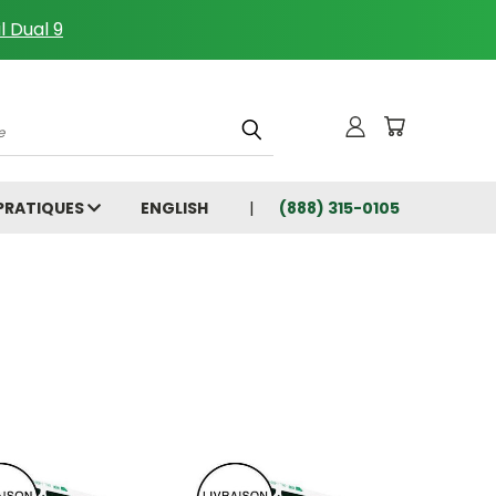
l Dual 9
che
 PRATIQUES
ENGLISH
(888) 315-0105