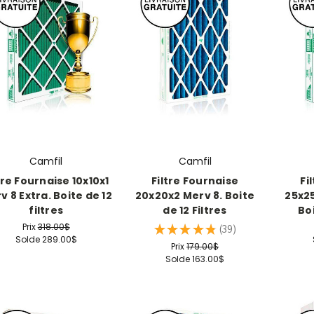
Camfil
Camfil
tre Fournaise 10x10x1
Filtre Fournaise
Fi
v 8 Extra. Boite de 12
20x20x2 Merv 8. Boite
25x25
filtres
de 12 Filtres
Boi
Prix
318.00$
★
★
★
★
★
39
39
Solde
289.00$
Prix
179.00$
Solde
163.00$