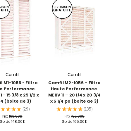
Camfil
Camfil
l M1-1056 - Filtre
Camfil M2-1056 – Filtre
e Performance.
Haute Performance.
 - 15 3/8 x 25 1/2 x
MERV 11 – 20 1/4 x 20 3/4
/4 (boite de 3)
x 5 1/4 po (boite de 3)
★
★
★
★
29
★
★
★
★
★
135
29
135
Prix
163.00$
Prix
182.00$
Solde
148.00$
Solde
165.00$