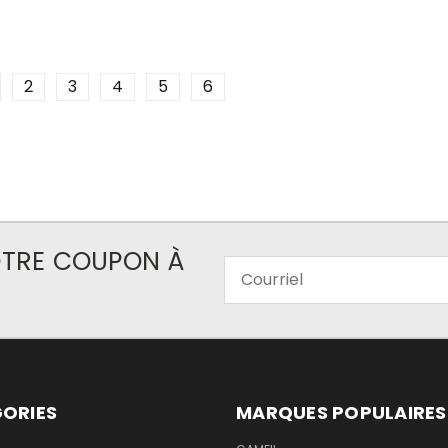
2
3
4
5
6
VOTRE COUPON À
Courriel
ORIES
MARQUES POPULAIRES