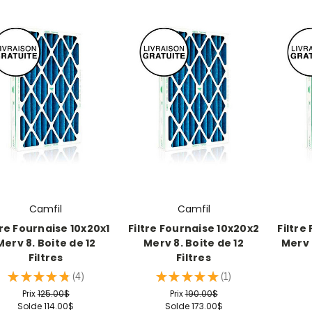
Camfil
Camfil
tre Fournaise 10x20x1
Filtre Fournaise 10x20x2
Filtre
Merv 8. Boite de 12
Merv 8. Boite de 12
Merv 8
Filtres
Filtres
★
★
★
★
★
4
★
★
★
★
★
1
4
1
Prix
125.00$
Prix
190.00$
Solde
114.00$
Solde
173.00$