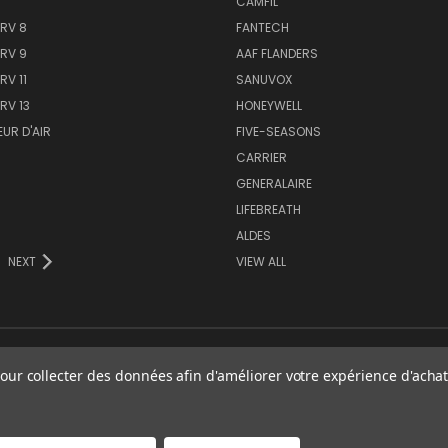
CAMFIL
ERV 8
FANTECH
ERV 9
AAF FLANDERS
RV 11
SANUVOX
RV 13
HONEYWELL
EUR D'AIR
FIVE-SEASONS
CARRIER
GENERALAIRE
LIFEBREATH
ALDES
NEXT
VIEW ALL
our collecter des données afin d'améliorer votre expérience d'achat.