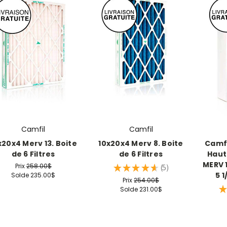
Camfil
Camfil
x20x4 Merv 13. Boite
10x20x4 Merv 8. Boite
Camfi
de 6 Filtres
de 6 Filtres
Haut
MERV 11
Prix
258.00$
★
★
★
★
★
5
5
5 1
Solde
235.00$
Prix
254.00$
★
Solde
231.00$