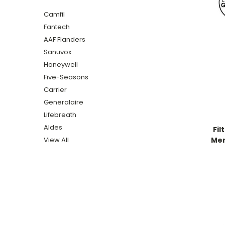
Camfil
Fantech
AAF Flanders
Sanuvox
Honeywell
Five-Seasons
Carrier
Generalaire
Lifebreath
Aldes
Fil
View All
Mer