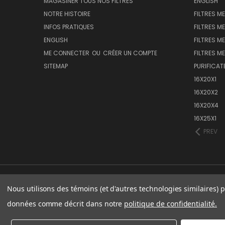
MAGASINER TOUS NOS FILTRES
ENGLISH
NOTRE HISTOIRE
FILTRES M
INFOS PRATIQUES
FILTRES M
ENGLISH
FILTRES ME
ME CONNECTER
OU
CRÉER UN COMPTE
FILTRES ME
SITEMAP
PURIFICAT
16X20X1
16X20X2
16X20X4
16X25X1
PREV
Nous utilisons des témoins (et d'autres technologies similaires) p
données comme décrit dans notre
politique de confidentialité.