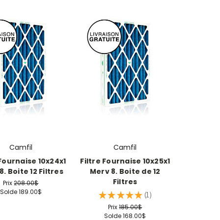
Camfil
Camfil
 Fournaise 10x24x1
Filtre Fournaise 10x25x1
. Boite 12 Filtres
Merv 8. Boite de 12
Filtres
Prix
208.00$
Solde
189.00$
★
★
★
★
★
1
1
Prix
185.00$
Solde
168.00$