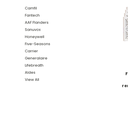
Camfil
Fantech
AAF Flanders
Sanuvox
Honeywell
Five-Seasons
Carrier
Generalaire
Lifebreath
Aldes
F
View All
re