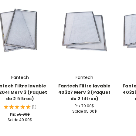
Fantech
Fantech
ntech Filtre lavable
Fantech Filtre lavable
Fante
2041 Merv 3 (Paquet
40327 Merv 3 (Paquet
40328
de 2 filtres)
de 2 filtres)
Prix
70.00$
★
★
★
★
★
1
1
Solde
65.00$
Prix
59.00$
Solde
49.00$