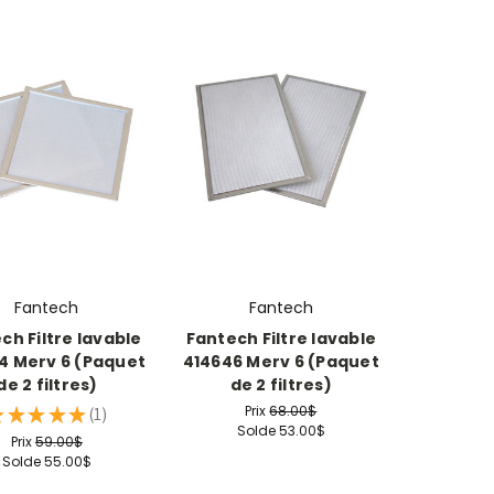
Fantech
Fantech
ch Filtre lavable
Fantech Filtre lavable
4 Merv 6 (Paquet
414646 Merv 6 (Paquet
de 2 filtres)
de 2 filtres)
Prix
68.00$
★
★
★
★
★
1
1
Solde
53.00$
Prix
59.00$
Solde
55.00$