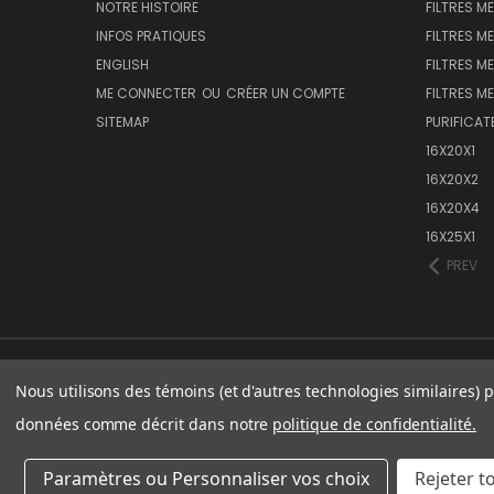
NOTRE HISTOIRE
FILTRES M
INFOS PRATIQUES
FILTRES M
ENGLISH
FILTRES ME
ME CONNECTER
OU
CRÉER UN COMPTE
FILTRES ME
SITEMAP
PURIFICAT
16X20X1
16X20X2
16X20X4
16X25X1
PREV
Nous utilisons des témoins (et d'autres technologies similaires) p
données comme décrit dans notre
politique de confidentialité.
Paramètres ou Personnaliser vos choix
Rejeter t