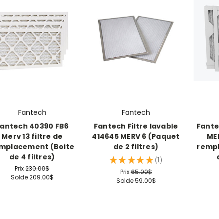
Fantech
Fantech
antech 40390 FB6
Fantech Filtre lavable
Fante
Merv 13 filtre de
414645 MERV 6 (Paquet
MER
mplacement (Boite
de 2 filtres)
rempl
de 4 filtres)
★
★
★
★
★
1
1
Prix
230.00$
Prix
65.00$
Solde
209.00$
Solde
59.00$