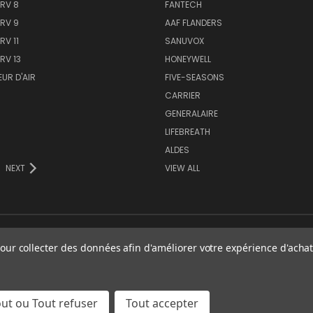
ERV 8
FANTECH
ERV 9
AAF FLANDERS
RV 11
SANUVOX
RV 13
HONEYWELL
EUR D'AIR
FIVE-SEASONS
CARRIER
GENERALAIRE
LIFEBREATH
ALDES
NEXT
VIEW ALL
our collecter des données afin d'améliorer votre expérience d'achat.
out ou Tout refuser
Tout accepter
© 2026 Filtration Montreal