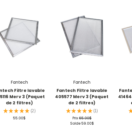
Fantech
Fantech
ntech Filtre lavable
Fantech Filtre lavable
Fante
5116 Merv 3 (Paquet
405577 Merv 3 (Paquet
41464
de 2 filtres)
de 2 filtres)
★
★
★
★
★
2
★
★
★
★
★
1
2
1
55.00$
Prix
65.00$
Solde
59.00$