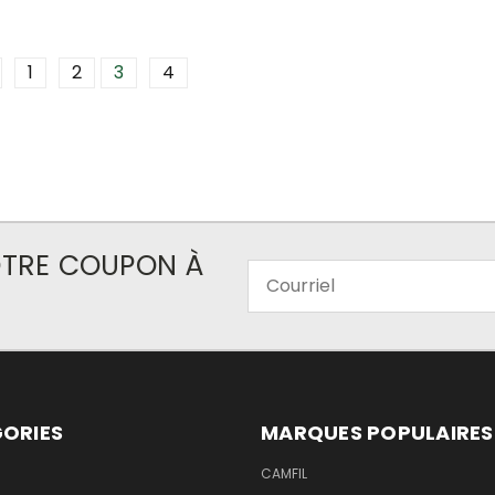
1
2
3
4
VOTRE COUPON À
Courriel
ORIES
MARQUES POPULAIRES
CAMFIL