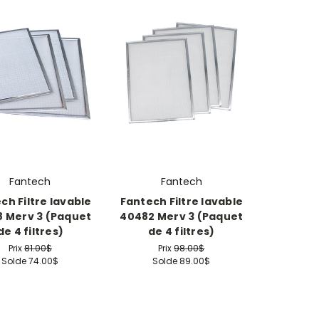
Fantech
Fantech
ch Filtre lavable
Fantech Filtre lavable
 Merv 3 (Paquet
40482 Merv 3 (Paquet
de 4 filtres)
de 4 filtres)
Prix
81.00$
Prix
98.00$
Solde
74.00$
Solde
89.00$