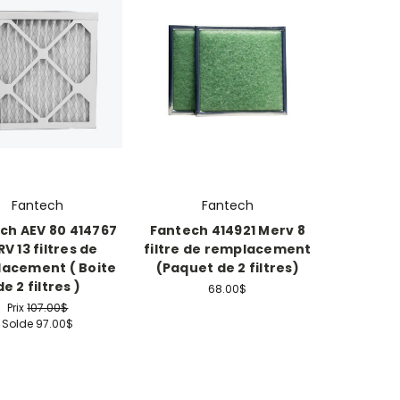
Fantech
Fantech
ch AEV 80 414767
Fantech 414921 Merv 8
V 13 filtres de
filtre de remplacement
acement ( Boite
(Paquet de 2 filtres)
de 2 filtres )
68.00$
Prix
107.00$
Solde
97.00$