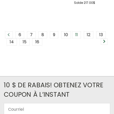
Solde
217.00$
6
7
8
9
10
11
12
13
14
15
16
10 $ DE RABAIS! OBTENEZ VOTRE
COUPON À L’INSTANT
Courriel