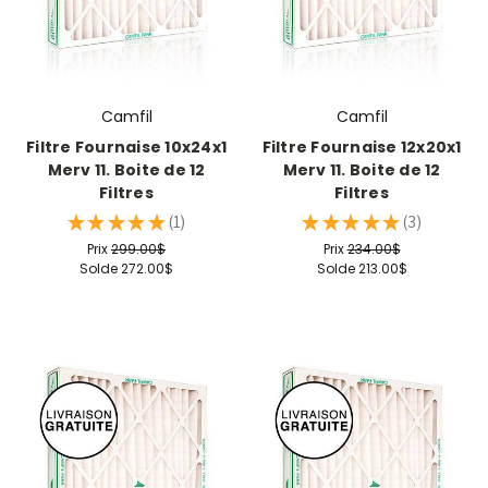
Camfil
Camfil
Filtre Fournaise 10x24x1
Filtre Fournaise 12x20x1
Merv 11. Boite de 12
Merv 11. Boite de 12
Filtres
Filtres
★
★
★
★
★
1
★
★
★
★
★
3
1
3
Prix
299.00$
Prix
234.00$
Solde
272.00$
Solde
213.00$